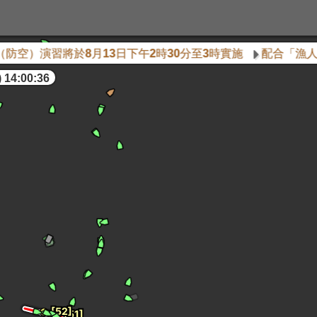
空）演習將於8月13日下午2時30分至3時實施
配合「漁人碼頭
 14:00:37