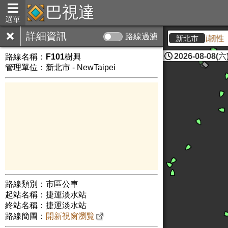
巴視達
選單
詳細資訊
路線過濾
【新北市】2026城鎮韌性（防
新北市
2026-08-08(六)
路線名稱：
F101樹興
管理單位：新北市 - NewTaipei
路線類別：市區公車
起站名稱：捷運淡水站
終站名稱：捷運淡水站
路線簡圖：
開新視窗瀏覽