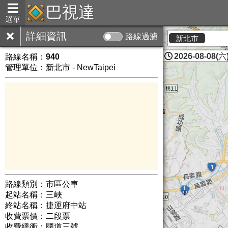
巴視達
選單
詳細資訊
路線過濾
新北市
2026-08-08(六)
路線名稱：
940
管理單位：新北市 - NewTaipei
路線類別：市區公車
起站名稱：三峽
終站名稱：捷運府中站
收費票價：二段票
收費緩衝：國道三號