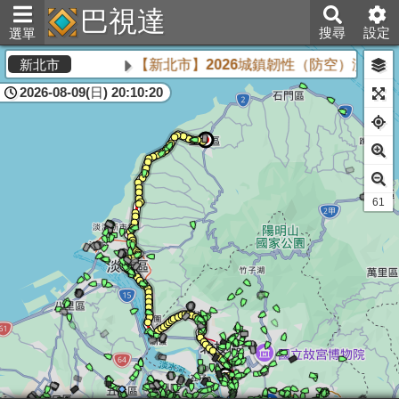
巴視達
搜尋
設定
選單
【新北市】2026城鎮韌性（防空）演習將於
新北市
2026-08-09(日) 20:10:20
61