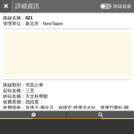
詳細資訊
路線過濾
路線名稱：
821
管理單位：新北市 - NewTaipei
路線類別：市區公車
起站名稱：三芝
10 km
終站名稱：天文科學館
公車數量: 累計4949、上線3952
Leaflet
|
©
Google Map
收費票價：四段票
收費緩衝：灰瑤子-興化店，福德宮-捷運淡水站，捷運竹圍站-關
渡國小(臺北城市科技大學)
路線簡圖：
開新視窗瀏覽
附屬名稱：821