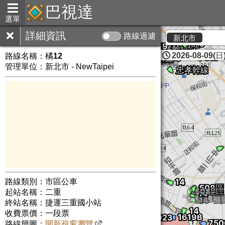
巴視達
選單
詳細資訊
路線過濾
新北市
2026-08-09(日)
路線名稱：
橘12
管理單位：新北市 - NewTaipei
路線類別：市區公車
起站名稱：二重
終站名稱：捷運三重國小站
收費票價：一段票
路線簡圖：
開新視窗瀏覽