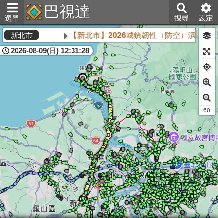
巴視達
搜尋
設定
選單
【新北市】2026城鎮韌性（防空）演習將於
新北市
2026-08-09(日) 12:31:28
60