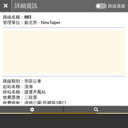
詳細資訊
路線過濾
路線名稱：
883
管理單位：新北市 - NewTaipei
路線類別：市區公車
起站名稱：淡海
10 km
終站名稱：捷運丹鳳站
公車數量: 累計6236、上線5119
Leaflet
|
©
Google Map
收費票價：二段票
收費緩衝：成德公園-民權路3巷口
路線簡圖：
開新視窗瀏覽
附屬名稱：883
首班時間：平日(05:45)、假日(--:--)