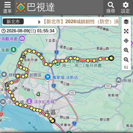
巴視達
搜尋
設定
選單
【新北市】2026城鎮韌性（防空）演習將於8
新北市
2026-08-09(日) 01:55:34
59