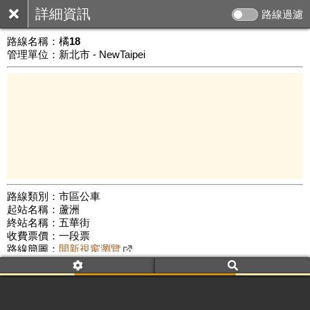
詳細資訊
路線過濾
路線名稱：
橘18
管理單位：新北市 - NewTaipei
路線類別：市區公車
起站名稱：蘆洲
1 km
終站名稱：五華街
公車數量: 累計8158、上線7258
Leaflet
|
©
Google Map
收費票價：一段票
路線簡圖：
開新視窗瀏覽
附屬名稱：橘18
首班時間：平日(06:00)、假日(06:00)
末班時間：平日(22:00)、假日(21:00)