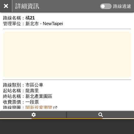
詳細資訊
路線過濾
路線名稱：
橘21
管理單位：新北市 - NewTaipei
路線類別：市區公車
起站名稱：龍壽里
5 km
終站名稱：新北產業園區
公車數量: 累計8158、上線7294
Leaflet
|
©
Google Map
收費票價：一段票
路線簡圖：
開新視窗瀏覽
附屬名稱：橘21
首班時間：平日(05:30)、假日(05:30)
末班時間：平日(23:30)、假日(23:30)