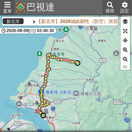
巴視達
搜尋
設定
選單
【新北市】2026城鎮韌性（防空）演習將於8月
新北市
2026-08-09(日) 03:40:30
61