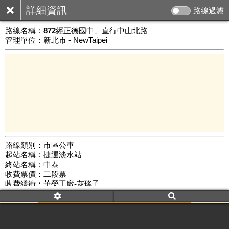
詳細資訊
路線過濾
路線名稱：
872經正德國中、直行中山北路
管理單位：新北市 - NewTaipei
路線類別：市區公車
起站名稱：捷運淡水站
5 km
終站名稱：中泰
公車數量: 累計381、上線214
Leaflet
|
©
Google Map
收費票價：二段票
收費緩衝：華榮工廠-灰瑤子
路線簡圖：
開新視窗瀏覽
附屬名稱：872經正德國中
首班時間：平日(05:30)、假日(05:30)