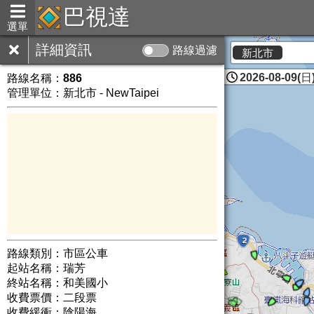
巴視達
選單
詳細資訊
路線過濾
新北市
2026-08-09(日)
路線名稱：
886
管理單位：新北市 - NewTaipei
路線類別：市區公車
起站名稱：瑞芳
終站名稱：和美國小
收費票價：二段票
收費緩衝：陰陽海