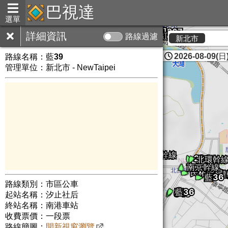
巴視達
選單
詳細資訊
路線過濾
新北市
2026-08-09(日)
路線名稱：
藍39
管理單位：新北市 - NewTaipei
路線類別：市區公車
起站名稱：汐止社后
終站名稱：南港車站
收費票價：一段票
路線簡圖：
開新視窗瀏覽