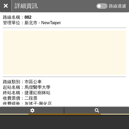
詳細資訊
路線過濾
路線名稱：
882
管理單位：新北市 - NewTaipei
路線類別：市區公車
起站名稱：馬偕醫學大學
5 km
終站名稱：捷運紅樹林站
公車數量: 累計5933、上線5036
Leaflet
|
©
Google Map
收費票價：二段票
收費緩衝：灰瑤子-興化店
路線簡圖：
開新視窗瀏覽
附屬名稱：882
首班時間：平日(06:00)、假日(07:00)