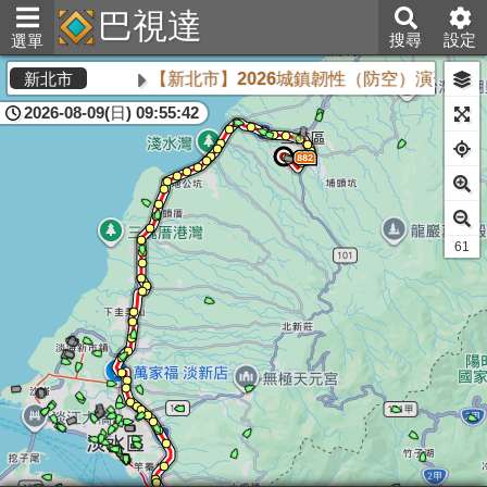
巴視達
搜尋
設定
選單
【新北市】2026城鎮韌性（防空）演習將於8
新北市
2026-08-09(日) 09:55:42
61