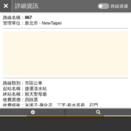
詳細資訊
路線過濾
路線名稱：
867
管理單位：新北市 - NewTaipei
路線類別：市區公車
起站名稱：捷運淡水站
10 km
終站名稱：順天聖母廟
公車數量: 累計4548、上線3869
Leaflet
|
©
Google Map
收費票價：四段票
收費緩衝：灰瑤子-興化店、三芝-薪水居易、石門
路線簡圖：
開新視窗瀏覽
附屬名稱：867
首班時間：平日(11:35)、假日(11:35)