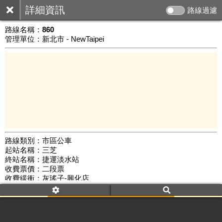
詳細資訊
路線過濾
路線名稱：
860
管理單位：新北市 - NewTaipei
路線類別：市區公車
起站名稱：三芝
5 km
終站名稱：捷運淡水站
公車數量: 累計3916、上線3555
Leaflet
|
©
Google Map
收費票價：二段票
收費緩衝：灰瑤子-興化店
路線簡圖：
開新視窗瀏覽
附屬名稱：860
首班時間：平日(05:40)、假日(05:40)