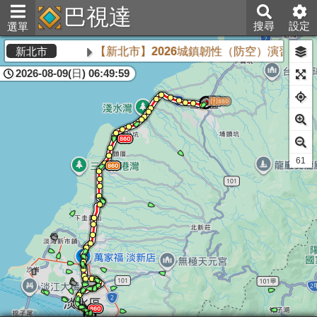
巴視達
搜尋
設定
選單
【新北市】2026城鎮韌性（防空）演習將於8
新北市
2026-08-09(日) 06:49:59
61