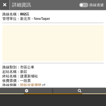
詳細資訊
路線過濾
路線名稱：
802區
管理單位：新北市 - NewTaipei
路線類別：市區公車
起站名稱：新莊
3 km
終站名稱：捷運新埔站
公車數量: 累計7932、上線7216
Leaflet
|
©
Google Map
收費票價：一段票
路線簡圖：
開新視窗瀏覽
附屬名稱：802區
首班時間：平日(05:45)、假日(--:--)
末班時間：平日(22:30)、假日(--:--)