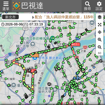
巴視達
搜尋
設定
選單
配合「漁人碼頭仲夏繽紛樂」115年8月16
新北市
2026-08-06(四) 07:33:19
60