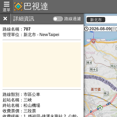
巴視達
選單
詳細資訊
路線過濾
新北市
2026-08-09(日)
路線名稱：
707
管理單位：新北市 - NewTaipei
路線類別：市區公車
起站名稱：三峽
終站名稱：松山機場
收費票價：三段票
收費緩衝：1. 媽祖田-捷運永寧站 2. 公館-