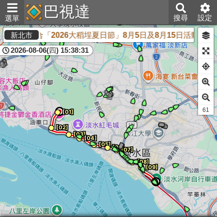
巴視達
搜尋
設定
選單
改道
配合「2026大稻埕夏日節」8月5日及8月15日活動交通
新北市
2026-08-06(四) 15:38:31
59