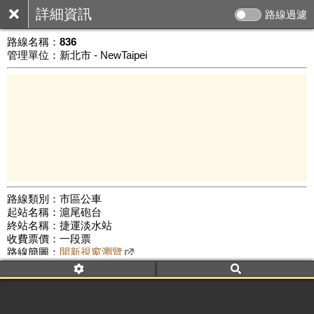
詳細資訊
路線過濾
路線名稱：
836
管理單位：新北市 - NewTaipei
路線類別：市區公車
起站名稱：滬尾砲台
1 km
終站名稱：捷運淡水站
公車數量: 累計7855、上線6760
Leaflet
|
©
Google Map
收費票價：一段票
路線簡圖：
開新視窗瀏覽
附屬名稱：836
首班時間：平日(08:00)、假日(09:00)
末班時間：平日(18:00)、假日(18:00)