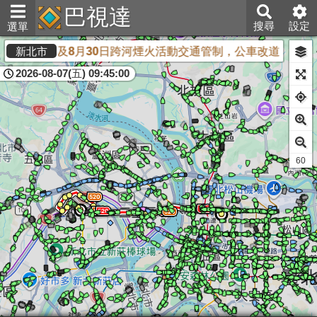
巴視達
搜尋
設定
選單
日、8月23日及8月30日跨河煙火活動交通管制，公車改道
配合
新北市
2026-08-07(五) 09:45:00
60