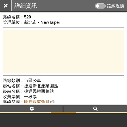
詳細資訊
路線過濾
路線名稱：
520
管理單位：新北市 - NewTaipei
路線類別：市區公車
起站名稱：捷運新北產業園區
5 km
終站名稱：捷運民權西路站
公車數量: 累計8447、上線7272
Leaflet
|
©
Google Map
收費票價：一段票
路線簡圖：
開新視窗瀏覽
附屬名稱：520
首班時間：平日(05:45)、假日(06:00)
末班時間：平日(22:00)、假日(21:00)