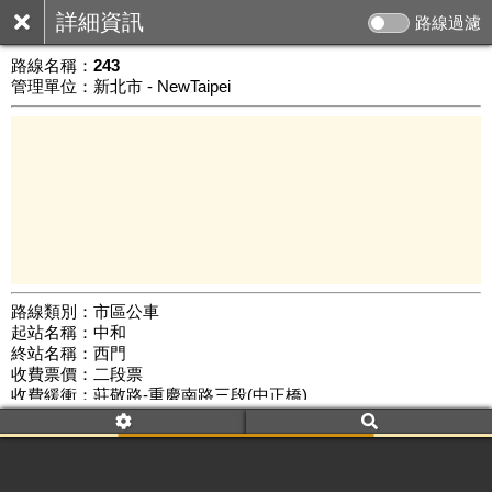
詳細資訊
路線過濾
路線名稱：
243
管理單位：新北市 - NewTaipei
路線類別：市區公車
起站名稱：中和
3 km
終站名稱：西門
公車數量: 累計6527、上線5526
Leaflet
|
©
Google Map
收費票價：二段票
收費緩衝：莊敬路-重慶南路三段(中正橋)
路線簡圖：
開新視窗瀏覽
附屬名稱：243
首班時間：平日(05:30)、假日(05:50)