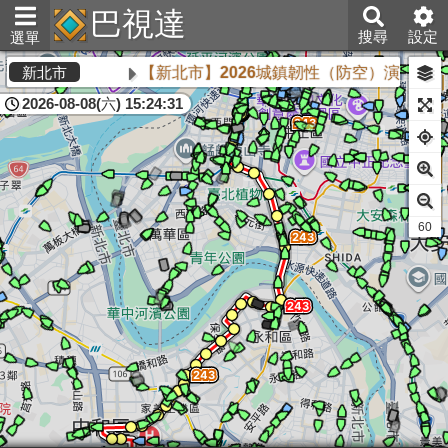
巴視達
搜尋
設定
選單
【新北市】2026城鎮韌性（防空）演習將於8
新北市
2026-08-08(六) 15:24:31
61