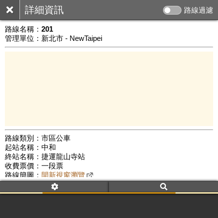
詳細資訊
路線過濾
路線名稱：
201
管理單位：新北市 - NewTaipei
路線類別：市區公車
起站名稱：中和
3 km
終站名稱：捷運龍山寺站
公車數量: 累計6494、上線5523
Leaflet
|
©
Google Map
收費票價：一段票
路線簡圖：
開新視窗瀏覽
附屬名稱：201
首班時間：平日(07:30)、假日(--:--)
末班時間：平日(17:20)、假日(--:--)