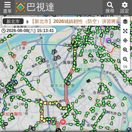
巴視達
搜尋
設定
選單
【新北市】2026城鎮韌性（防空）演習將於8月13
新北市
2026-08-08(六) 15:13:41
59