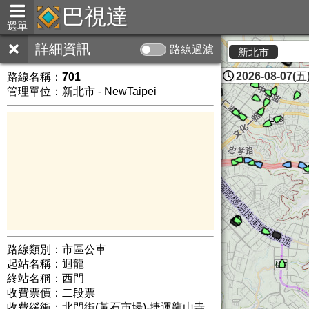
巴視達
選單
詳細資訊
路線過濾
新北市
2026-08-07(五)
路線名稱：
701
管理單位：新北市 - NewTaipei
路線類別：市區公車
起站名稱：迴龍
終站名稱：西門
收費票價：二段票
收費緩衝：北門街(黃石市場)-捷運龍山寺