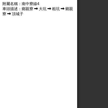
附屬名稱：南中寮線4
車頭描述：鄉親寮
大坑
粗坑
鄉親
寮
頂城子