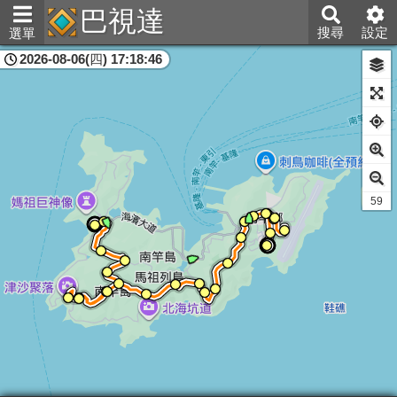
巴視達
搜尋
設定
選單
2026-08-06(四) 17:18:46
連江縣
57