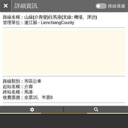
詳細資訊
路線過濾
路線名稱：
山線(介壽發)往馬港(支線: 機場、津沙)
管理單位：連江縣 - LienchiangCounty
路線類別：市區公車
起站名稱：介壽
3 km
終站名稱：馬港
公車數量: 累計8714、上線7732
Leaflet
|
©
Google Map
收費票價：全票15、半票8
附屬名稱：山線(介壽發)往馬港(支線: 機場、津沙)
去返程：返程