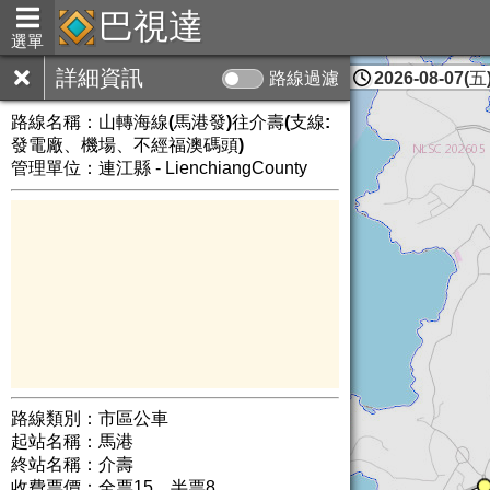
巴視達
選單
詳細資訊
路線過濾
2026-08-07(五)
連江縣
路線名稱：
山轉海線(馬港發)往介壽(支線:
發電廠、機場、不經福澳碼頭)
管理單位：連江縣 - LienchiangCounty
路線類別：市區公車
起站名稱：馬港
終站名稱：介壽
收費票價：全票15、半票8