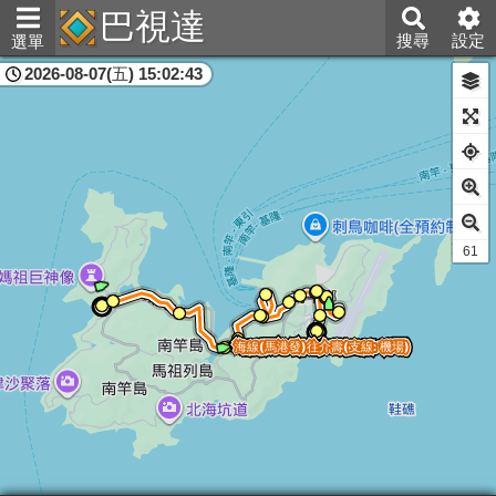
巴視達
搜尋
設定
選單
2026-08-07(五) 15:02:43
連江縣
60