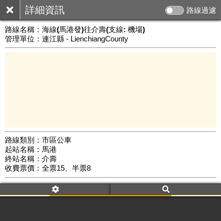
詳細資訊
路線過濾
路線名稱：
海線(馬港發)往介壽(支線: 機場)
管理單位：連江縣 - LienchiangCounty
路線類別：市區公車
起站名稱：馬港
3 km
終站名稱：介壽
公車數量: 累計7760、上線6732
Leaflet
|
©
Google Map
收費票價：全票15、半票8
附屬名稱：海線(馬港發)往介壽(支線: 機場)
去返程：返程