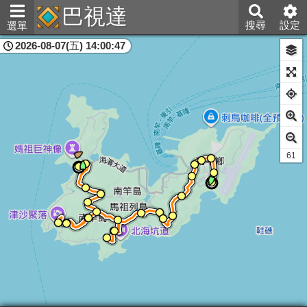
巴視達
搜尋
設定
選單
2026-08-07(五) 14:00:47
連江縣
60