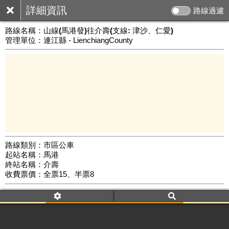
詳細資訊
路線過濾
路線名稱：
山線(馬港發)往介壽(支線: 津沙、仁愛)
管理單位：連江縣 - LienchiangCounty
路線類別：市區公車
起站名稱：馬港
3 km
終站名稱：介壽
公車數量: 累計7475、上線6274
Leaflet
|
©
Google Map
收費票價：全票15、半票8
附屬名稱：山線(馬港發)往介壽(支線: 津沙、仁愛)
去返程：返程