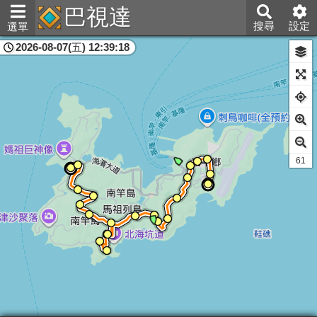
巴視達
搜尋
設定
選單
2026-08-07(五) 12:39:18
連江縣
60