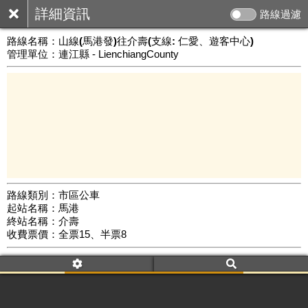
詳細資訊
路線過濾
路線名稱：
山線(馬港發)往介壽(支線: 仁愛、遊客中心)
管理單位：連江縣 - LienchiangCounty
路線類別：市區公車
起站名稱：馬港
3 km
終站名稱：介壽
公車數量: 累計7530、上線6284
Leaflet
|
©
Google Map
收費票價：全票15、半票8
附屬名稱：山線(馬港發)往介壽(支線: 仁愛、遊客中心)
去返程：返程