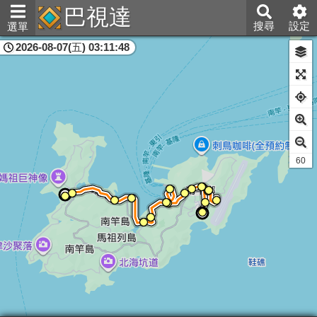
巴視達
搜尋
設定
選單
2026-08-07(五) 03:11:48
連江縣
60