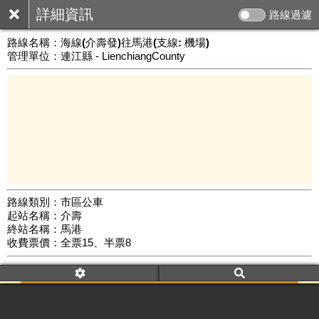
詳細資訊
路線過濾
路線名稱：
海線(介壽發)往馬港(支線: 機場)
管理單位：連江縣 - LienchiangCounty
路線類別：市區公車
起站名稱：介壽
3 km
終站名稱：馬港
公車數量: 累計552、上線257
Leaflet
|
©
Google Map
收費票價：全票15、半票8
附屬名稱：海線(介壽發)往馬港(支線: 機場)
去返程：返程