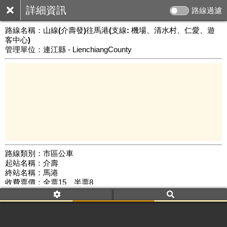
詳細資訊
路線過濾
路線名稱：
山線(介壽發)往馬港(支線: 機場、清水村、仁愛、遊
客中心)
管理單位：連江縣 - LienchiangCounty
路線類別：市區公車
3 km
起站名稱：介壽
公車數量: 累計8196、上線7403
Leaflet
|
©
Google Map
終站名稱：馬港
收費票價：全票15、半票8
附屬名稱：山線(介壽發)往馬港(支線: 機場、清水村、仁愛、遊客
中心)
去返程：返程