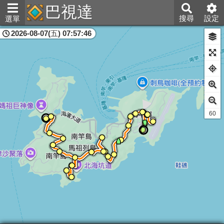
巴視達
搜尋
設定
選單
2026-08-07(五) 07:57:46
連江縣
60