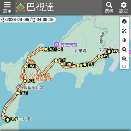
巴視達
搜尋
設定
選單
2026-08-08(六) 04:09:15
連江縣
60