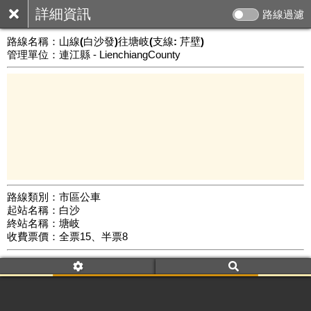
詳細資訊
路線過濾
路線名稱：
山線(白沙發)往塘岐(支線: 芹壁)
管理單位：連江縣 - LienchiangCounty
路線類別：市區公車
起站名稱：白沙
1 km
終站名稱：塘岐
公車數量: 累計576、上線272
Leaflet
|
©
Google Map
收費票價：全票15、半票8
附屬名稱：山線(白沙發)往塘岐(支線: 芹壁)
去返程：返程