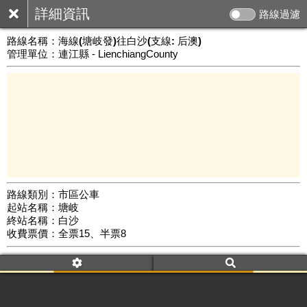
詳細資訊
路線過濾
路線名稱：
海線(塘岐發)往白沙(支線: 后澳)
管理單位：連江縣 - LienchiangCounty
路線類別：市區公車
起站名稱：塘岐
3 km
終站名稱：白沙
公車數量: 累計928、上線427
Leaflet
|
©
Google Map
收費票價：全票15、半票8
附屬名稱：海線(塘岐發)往白沙(支線: 后澳)
去返程：返程