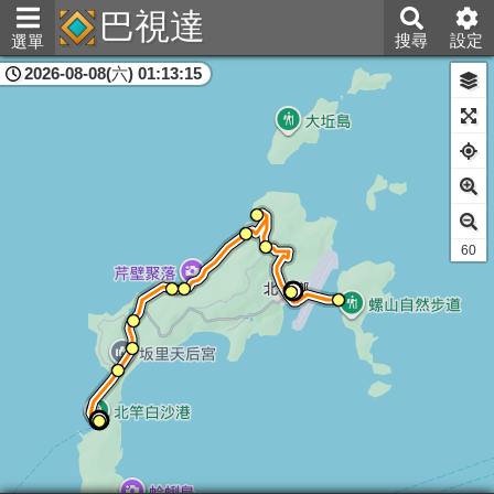
巴視達
搜尋
設定
選單
2026-08-08(六) 01:13:15
連江縣
60