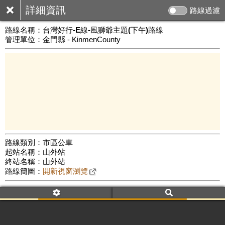
詳細資訊
路線過濾
路線名稱：
台灣好行-E線-風獅爺主題(下午)路線
管理單位：金門縣 - KinmenCounty
路線類別：市區公車
起站名稱：山外站
3 km
終站名稱：山外站
公車數量: 累計554、上線277
Leaflet
|
©
Google Map
路線簡圖：
開新視窗瀏覽
附屬名稱：台灣好行-E線-風獅爺主題(下午)路線
車頭描述：台灣好行
風獅爺主題(下午)路線