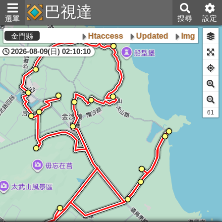
巴視達
搜尋
設定
選單
Htaccess
Updated
Img
Poly
金門縣
2026-08-09(日) 02:10:10
60