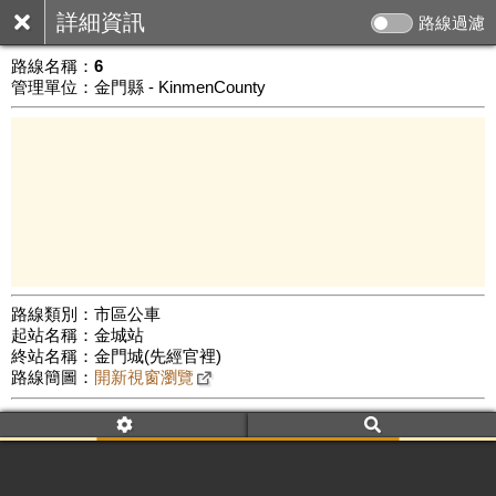
詳細資訊
路線過濾
路線名稱：
6
管理單位：金門縣 - KinmenCounty
路線類別：市區公車
起站名稱：金城站
3 km
終站名稱：金門城(先經官裡)
公車數量: 累計4417、上線3497
Leaflet
|
©
Google Map
路線簡圖：
開新視窗瀏覽
附屬名稱：6
車頭描述：6