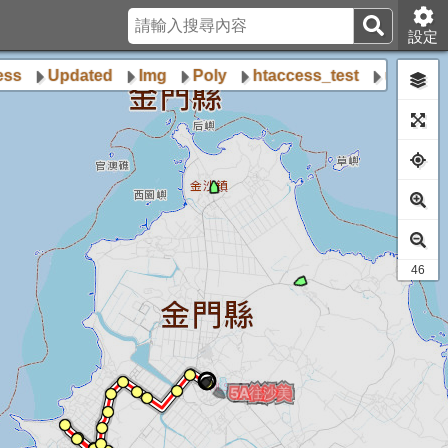
設定
Updated
Img
Poly
htaccess_test
upload_pht
42