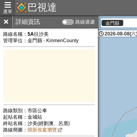
巴視達
選單
詳細資訊
路線過濾
金門縣
2026-08-08(六)
路線名稱：
5A往沙美
管理單位：金門縣 - KinmenCounty
路線類別：市區公車
起站名稱：金城站
終站名稱：沙美(經劉澳、呂厝)
路線簡圖：
開新視窗瀏覽