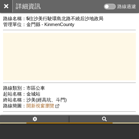
詳細資訊
路線過濾
路線名稱：
5往沙美行駛環島北路不繞后沙地政局
管理單位：金門縣 - KinmenCounty
路線類別：市區公車
起站名稱：金城站
5 km
終站名稱：沙美(經高坑、斗門)
公車數量: 累計6597、上線5505
Leaflet
|
©
Google Map
路線簡圖：
開新視窗瀏覽
附屬名稱：5往沙美行駛環島北路不繞后沙地政局
車頭描述：5往沙美行駛環島北路不繞后沙地政局