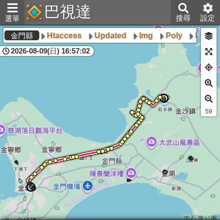
巴視達
搜尋
設定
選單
Htaccess
Updated
Img
Poly
htacce
金門縣
2026-08-09(日) 16:57:02
59