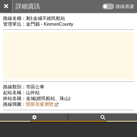
詳細資訊
路線過濾
路線名稱：
3往金城不繞民航站
管理單位：金門縣 - KinmenCounty
路線類別：市區公車
起站名稱：山外站
5 km
終站名稱：金城(經民航站、珠山)
公車數量: 累計8096、上線6830
Leaflet
|
©
Google Map
路線簡圖：
開新視窗瀏覽
附屬名稱：3往金城不繞民航站
車頭描述：3往金城不繞民航站