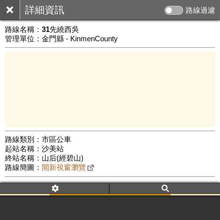
詳細資訊
路線過濾
路線名稱：
31先繞西吳
管理單位：金門縣 - KinmenCounty
路線類別：市區公車
起站名稱：沙美站
1 km
終站名稱：山后(經碧山)
公車數量: 累計5472、上線4330
Leaflet
|
©
Google Map
路線簡圖：
開新視窗瀏覽
附屬名稱：31先繞西吳
車頭描述：31先繞西吳