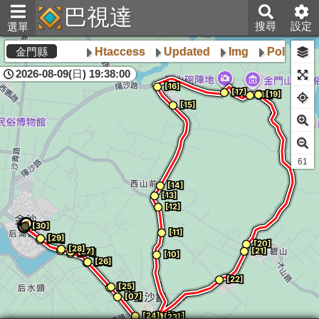
巴視達
搜尋
設定
選單
Htaccess
Updated
Img
Poly
ht
金門縣
2026-08-09(日) 19:38:00
61