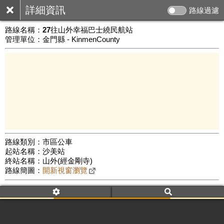
詳細資訊
路線過濾
路線名稱：
27往山外幸福巴士繞民航站
管理單位：金門縣 - KinmenCounty
路線類別：市區公車
起站名稱：沙美站
3 km
終站名稱：山外(經金剛寺)
公車數量: 累計7786、上線6716
Leaflet
|
©
Google Map
路線簡圖：
開新視窗瀏覽
附屬名稱：27往山外幸福巴士繞民航站
車頭描述：27往山外幸福巴士繞民航站