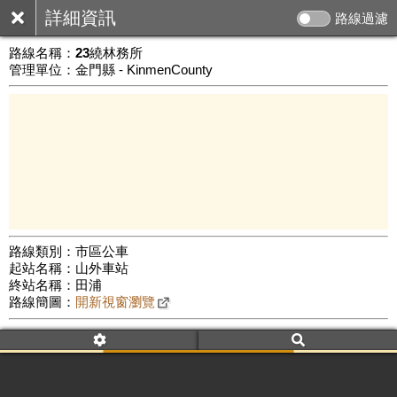
詳細資訊
路線過濾
路線名稱：
23繞林務所
管理單位：金門縣 - KinmenCounty
路線類別：市區公車
起站名稱：山外車站
3 km
終站名稱：田浦
公車數量: 累計8578、上線7537
Leaflet
|
©
Google Map
路線簡圖：
開新視窗瀏覽
附屬名稱：23繞林務所
車頭描述：23繞林務所