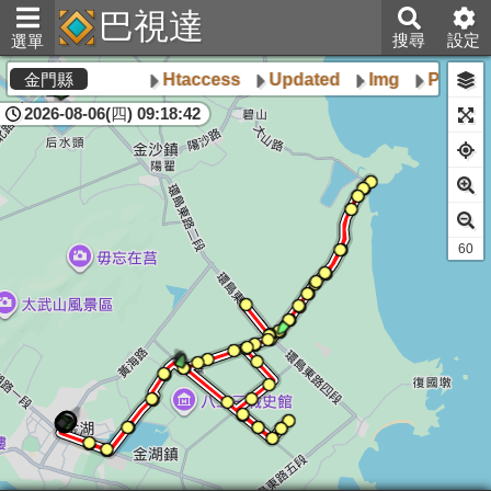
巴視達
搜尋
設定
選單
Htaccess
Updated
Img
Poly
金門縣
2026-08-06(四) 09:18:42
60