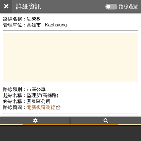
詳細資訊
路線過濾
路線名稱：
紅58B
管理單位：高雄市 - Kaohsiung
路線類別：市區公車
起站名稱：監理所(高楠路)
5 km
終站名稱：燕巢區公所
公車數量: 累計587、上線303
Leaflet
|
©
Google Map
路線簡圖：
開新視窗瀏覽
附屬名稱：紅58B
車頭描述：監理所(高楠路)
燕巢區公所
附屬名稱：紅58B