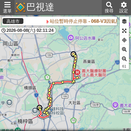
巴視達
搜尋
設定
選單
站位暫時停止停靠 - 068-V3因氣壓不
高雄市
2026-08-08(六) 02:11:24
61