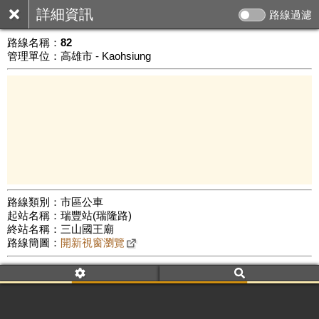
詳細資訊
路線過濾
路線名稱：
82
管理單位：高雄市 - Kaohsiung
路線類別：市區公車
起站名稱：瑞豐站(瑞隆路)
3 km
終站名稱：三山國王廟
公車數量: 累計8344、上線7350
Leaflet
|
©
Google Map
路線簡圖：
開新視窗瀏覽
附屬名稱：82
車頭描述：瑞豐站
三山國王廟
附屬名稱：82