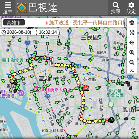
巴視達
搜尋
設定
選單
施工改道 - 受北平一街與自由路口施工
高雄市
2026-08-10(一) 16:32:14
60