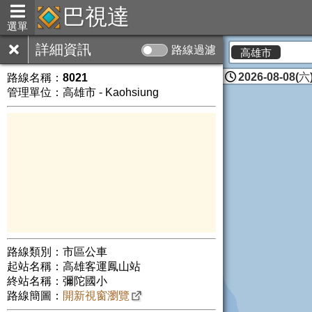
巴視達
選單
詳細資訊
路線過濾
高雄市
2026-08-08(六)
路線名稱：
8021
管理單位：高雄市 - Kaohsiung
路線類別：市區公車
起站名稱：高雄客運鳳山站
終站名稱：彌陀國小
路線簡圖：
開新視窗瀏覽