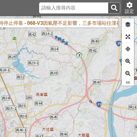
設定
停靠 - 068-V3因氣壓不足影響，三多市場站往漢神巨蛋，自11
42