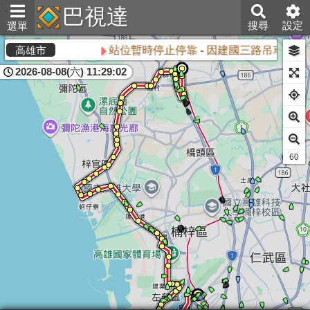
巴視達
搜尋
設定
選單
站位暫時停止停靠 - 因建國三路吊車作業封
高雄市
2026-08-08(六) 11:29:02
60