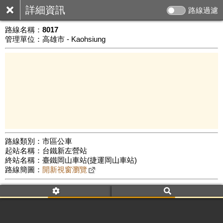
詳細資訊
路線過濾
路線名稱：
8017
管理單位：高雄市 - Kaohsiung
路線類別：市區公車
起站名稱：台鐵新左營站
5 km
終站名稱：臺鐵岡山車站(捷運岡山車站)
公車數量: 累計6563、上線5595
Leaflet
|
©
Google Map
路線簡圖：
開新視窗瀏覽
附屬名稱：8017
車頭描述：台鐵新左營站
臺鐵岡山車站(捷運岡山車站)
附屬名稱：8017