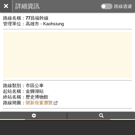
詳細資訊
路線過濾
路線名稱：
77昌福幹線
管理單位：高雄市 - Kaohsiung
路線類別：市區公車
起站名稱：金獅湖站
3 km
終站名稱：歷史博物館
公車數量: 累計3488、上線2781
Leaflet
|
©
Google Map
路線簡圖：
開新視窗瀏覽
附屬名稱：77昌福幹線
車頭描述：金獅湖站
歷史博物館
附屬名稱：77昌福幹線