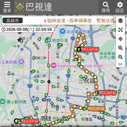
巴視達
搜尋
設定
選單
臨時改道 - 因車禍事故，暫無法通行，
高雄市
2026-08-08(六) 22:04:50
60