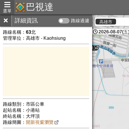
巴視達
選單
詳細資訊
路線過濾
高雄市
2026-08-07(五)
路線名稱：
63北
管理單位：高雄市 - Kaohsiung
路線類別：市區公車
起站名稱：小港站
終站名稱：大坪頂
路線簡圖：
開新視窗瀏覽