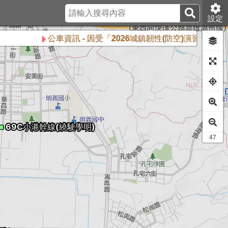
設定
公車資訊 - 因受「2026城鎮韌性(防空)演習」影響，8月
44