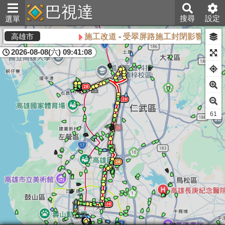
巴視達
搜尋
設定
選單
施工改道 - 受翠屏路施工封閉影響，部
高雄市
2026-08-08(六) 09:41:08
60