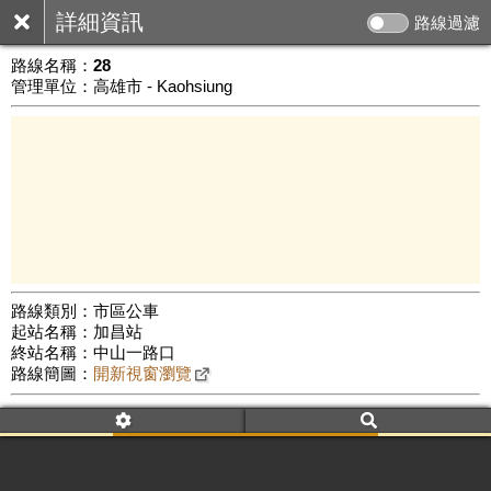
詳細資訊
路線過濾
路線名稱：
28
管理單位：高雄市 - Kaohsiung
路線類別：市區公車
起站名稱：加昌站
5 km
終站名稱：中山一路口
公車數量: 累計6346、上線5464
Leaflet
|
©
Google Map
路線簡圖：
開新視窗瀏覽
附屬名稱：28
車頭描述：加昌站
高雄車站
附屬名稱：28