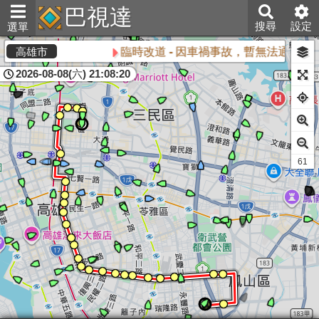
巴視達
搜尋
設定
選單
臨時改道 - 因車禍事故，暫無法通行，
高雄市
2026-08-08(六) 21:08:20
60