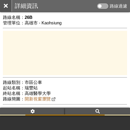
詳細資訊
路線過濾
路線名稱：
26B
管理單位：高雄市 - Kaohsiung
路線類別：市區公車
起站名稱：瑞豐站
3 km
終站名稱：高雄醫學大學
公車數量: 累計4085、上線3273
Leaflet
|
©
Google Map
路線簡圖：
開新視窗瀏覽
附屬名稱：26B
車頭描述：瑞豐站
高雄醫學大學
附屬名稱：26B