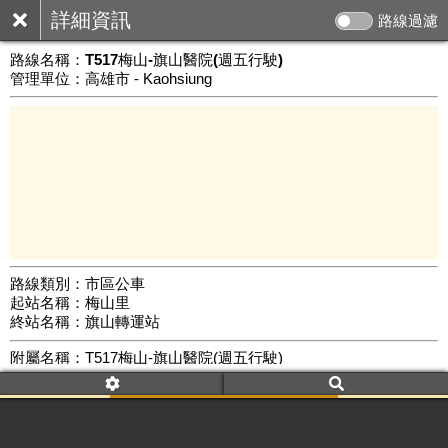
詳細資訊
路線過濾
路線名稱：
T517梅山-旗山醫院(週五行駛)
管理單位：高雄市 - Kaohsiung
路線類別：市區公車
起站名稱：梅山里
20 km
終站名稱：旗山轉運站
公車數量: 累計6411、上線5419
Leaflet
|
©
Google Map
附屬名稱：T517梅山-旗山醫院(週五行駛)
車頭描述：旗山轉運站
梅山里
附屬名稱：T517梅山-旗山醫院(週五行駛)
去返程：返程