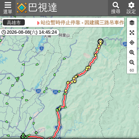
巴視達
搜尋
設定
選單
站位暫時停止停靠 - 因建國三路吊車作業封路
高雄市
2026-08-08(六) 14:45:24
61