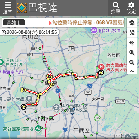
巴視達
搜尋
設定
選單
站位暫時停止停靠 - 068-V3因氣壓不
高雄市
2026-08-08(六) 06:14:55
61