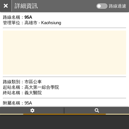
詳細資訊
路線過濾
路線名稱：
95A
管理單位：高雄市 - Kaohsiung
路線類別：市區公車
起站名稱：高大第一綜合學院
5 km
終站名稱：義大醫院
公車數量: 累計2924、上線2511
Leaflet
|
©
Google Map
附屬名稱：95A
車頭描述：高大第一綜合學院
義大醫院
附屬名稱：95A
去返程：返程