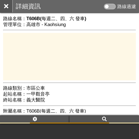
詳細資訊
路線過濾
路線名稱：
T606B(每週二、四、六 發車)
管理單位：高雄市 - Kaohsiung
路線類別：市區公車
起站名稱：一甲觀音亭
5 km
終站名稱：義大醫院
公車數量: 累計6282、上線5248
Leaflet
|
©
Google Map
附屬名稱：T606B(每週二、四、六 發車)
車頭描述：義大醫院
一甲觀音亭
附屬名稱：T606B(每週二、四、六 發車)
去返程：返程