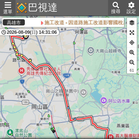
巴視達
搜尋
設定
選單
施工改道 - 因道路施工改道影響國稅局等站，造
高雄市
2026-08-09(日) 14:31:06
60